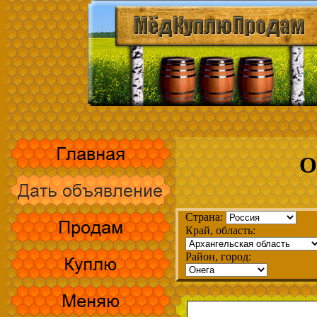
О
Страна:
Край, область:
Район, город: