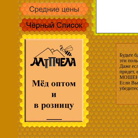
Будьте б
эти пол
Даже есл
придет,
МОШЕНН
Если Вы 
убедите