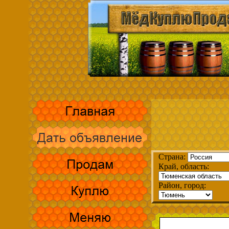
Страна:
Край, область:
Район, город: