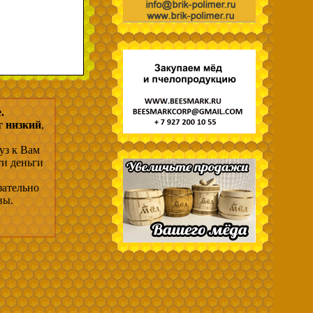
.
г низкий
,
уз к Вам
ти деньги
зательно
вы.