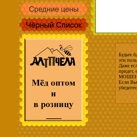
Будьте б
эти пол
Даже есл
придет,
МОШЕНН
Если Вы 
убедите