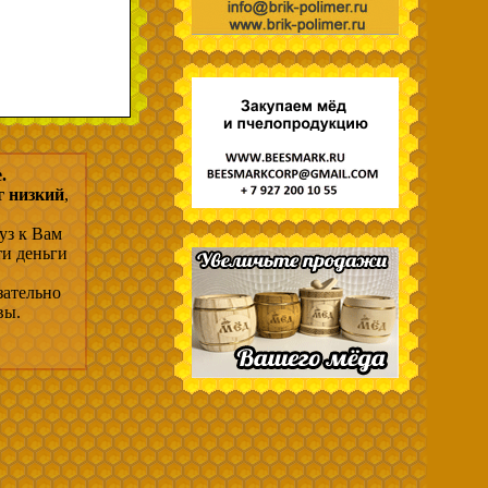
.
г низкий
,
уз к Вам
ти деньги
зательно
вы.