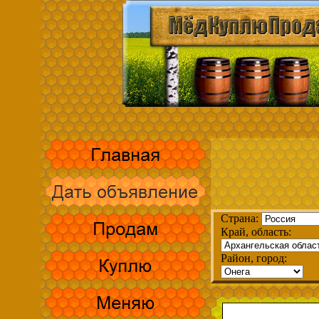
Страна:
Край, область:
Район, город: