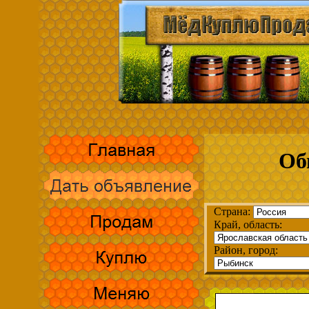
Об
Страна:
Край, область:
Район, город: