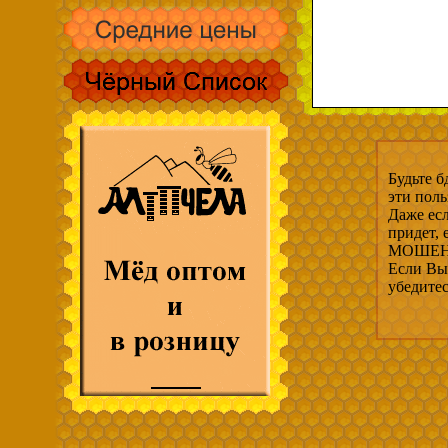
Будьте б
эти пол
Даже есл
придет,
МОШЕНН
Если Вы 
убедите