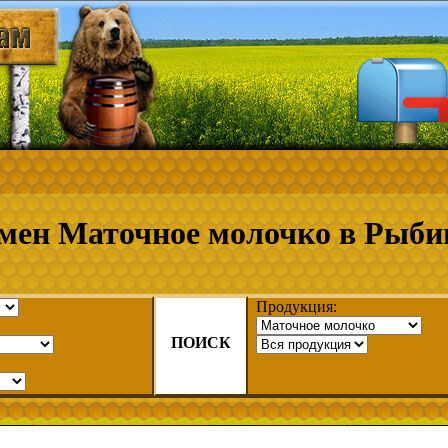
мен Маточное молочко в Рыби
Продукция:
ПОИСК