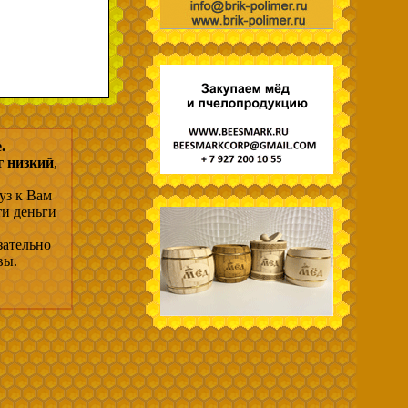
.
г низкий
,
уз к Вам
ти деньги
зательно
вы.