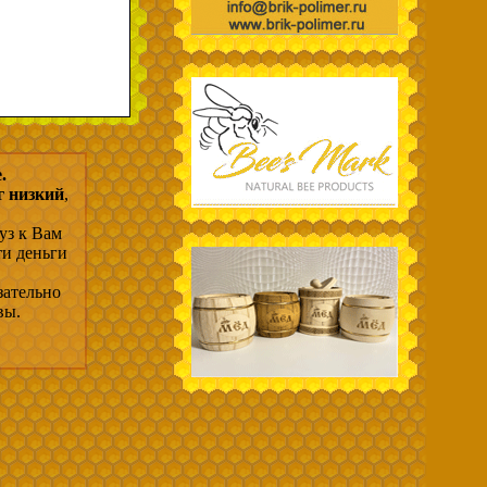
.
г низкий
,
уз к Вам
ти деньги
зательно
вы.