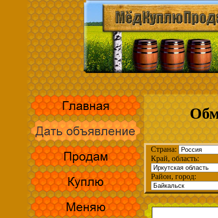
Обм
Страна:
Край, область:
Район, город: