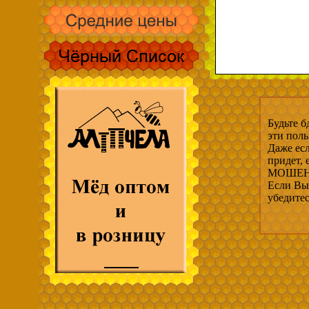
Будьте б
эти пол
Даже есл
придет,
МОШЕНН
Если Вы 
убедите