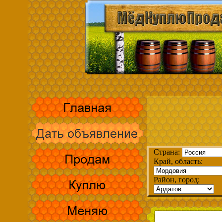
Страна:
Край, область:
Район, город: