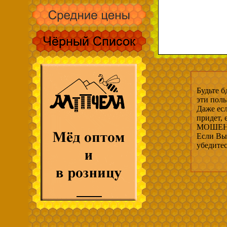
Будьте б
эти пол
Даже есл
придет,
МОШЕНН
Если Вы 
убедите