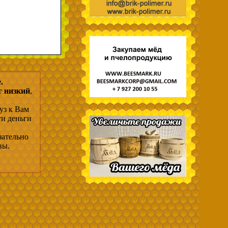
.
г низкий
,
уз к Вам
ти деньги
зательно
вы.