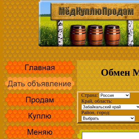
Обмен М
Страна:
Край, область:
Район, город: