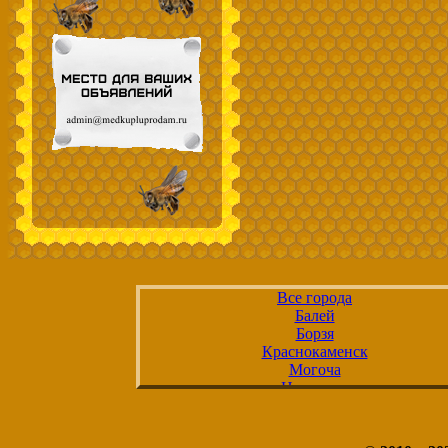
Все города
Балей
Борзя
Краснокаменск
Могоча
Нерчинск
Петровск-Забайкальский
Сретенск
Хилок