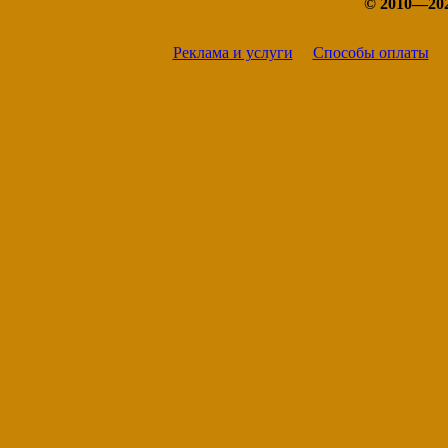
© 2010—20
Покровск
Среднеколымск
Томмот
Реклама и услуги
Способы оплаты
Удачный
Якутск