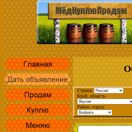
О
Страна:
Край, область:
Район, город: