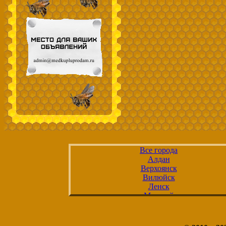
Все города
Алдан
Верхоянск
Вилюйск
Ленск
Мирный
Нерюнгри
Нюрба
Олёкминск