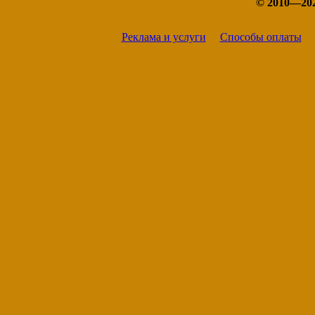
© 2010—20
Красавино
Никольск
Сокол
Реклама и услуги
Способы оплаты
Тотьма
Устюжна
Харовск
Череповец