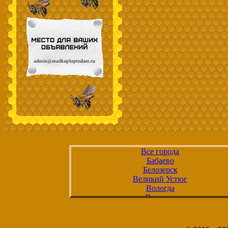
Все города
Бабаево
Белозерск
Великий Устюг
Вологда
Вытегра
Грязовец
Кадников
Кириллов