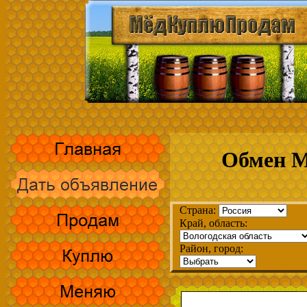
Обмен М
Страна:
Край, область:
Район, город: