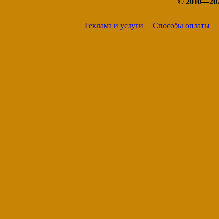
© 2010—20
Краснослободск
Ленинск
Михайловка
Реклама и услуги
Способы оплаты
Николаевск
Новоаннинский
Палласовка
Петров Вал
Серафимович
Суровикино
Урюпинск
Фролово