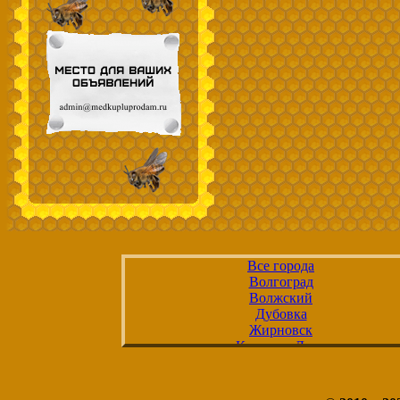
Все города
Волгоград
Волжский
Дубовка
Жирновск
Калач-на-Дону
Камышин
Котельниково
Котово