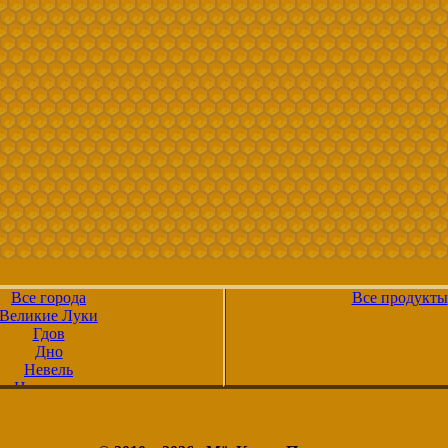
Все города
Все продукты
Великие Луки
Гдов
Дно
Невель
Новоржев
овосокольники
Опочка
Остров