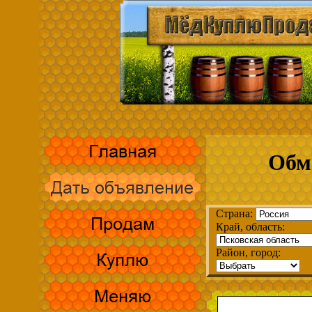
Обм
Страна:
Край, область:
Район, город: