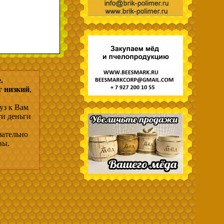
.
г низкий
,
уз к Вам
ти деньги
зательно
вы.