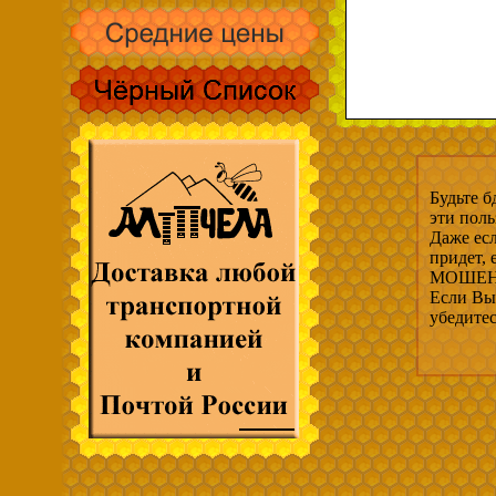
Будьте б
эти пол
Даже есл
придет,
МОШЕНН
Если Вы 
убедите