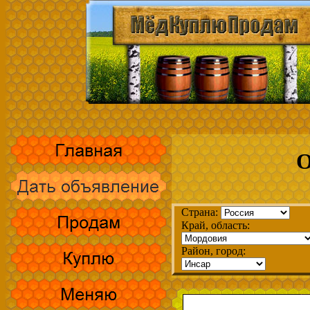
О
Страна:
Край, область:
Район, город: