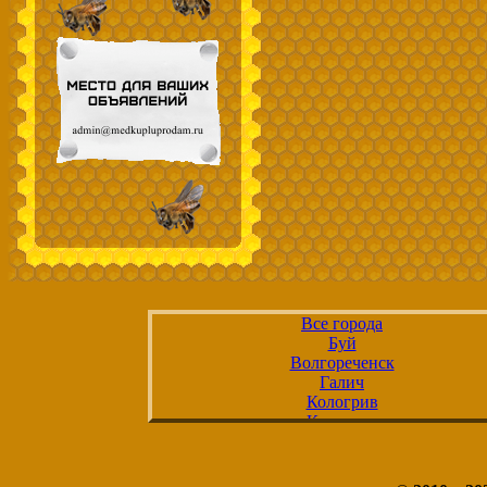
Все города
Буй
Волгореченск
Галич
Кологрив
Кострома
Макарьев
Мантурово
Нерехта