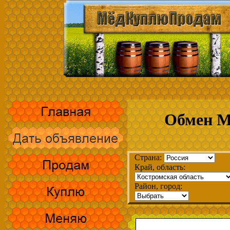
Обмен М
Страна:
Край, область:
Район, город: