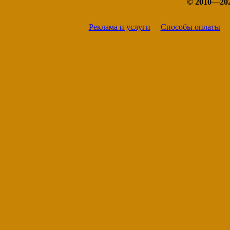
© 2010—20
Нея
Солигалич
Чухлома
Реклама и услуги
Способы оплаты
Шарья