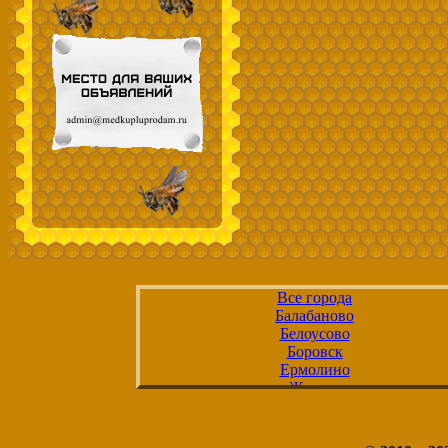
Все города
Балабаново
Белоусово
Боровск
Ермолино
Жиздра
Жуков
Калуга
Киров