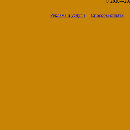
© 2010—20
Козельск
Кондрово
Кремёнки
Реклама и услуги
Способы оплаты
Людиново
Малоярославец
Медынь
Мещовск
Мосальск
Обнинск
Сосенский
Спас-Деменск
Сухиничи
Таруса
Юхнов