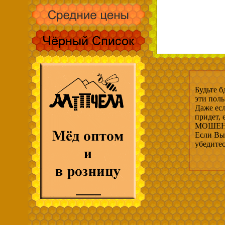
Будьте б
эти пол
Даже есл
придет,
МОШЕНН
Если Вы 
убедите