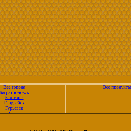
Все города
Все продукты
Багратионовск
Балтийск
Гвардейск
Гурьевск
Гусев
Зеленоградск
Калининград
Краснознаменск