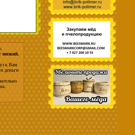
.
г низкий
,
уз к Вам
ти деньги
зательно
вы.