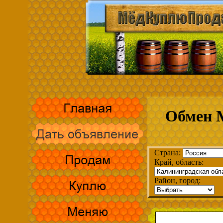
Обмен 
Страна:
Край, область:
Район, город: