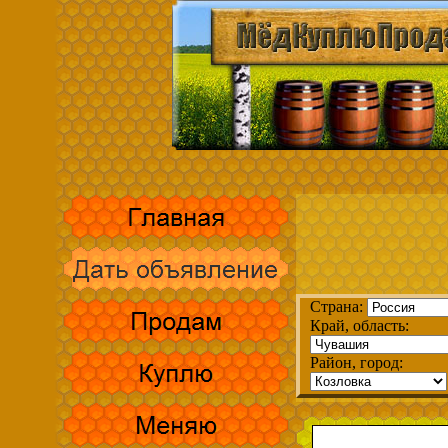
Страна:
Край, область:
Район, город: