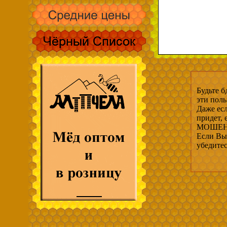
Будьте б
эти пол
Даже есл
придет,
МОШЕНН
Если Вы 
убедите