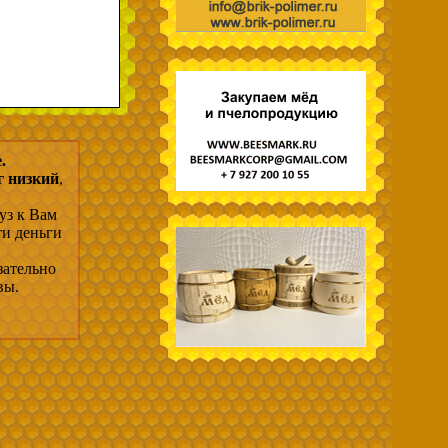
.
г низкий
,
уз к Вам
ти деньги
зательно
вы.