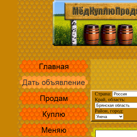
Страна:
Край, область:
Район, город: