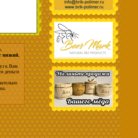
.
г низкий
,
уз к Вам
ти деньги
зательно
вы.