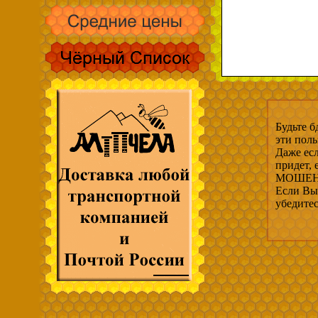
Будьте б
эти пол
Даже есл
придет,
МОШЕНН
Если Вы 
убедите