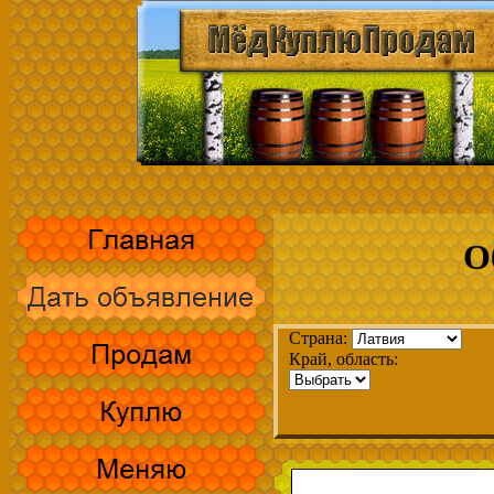
О
Страна:
Край, область: