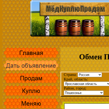
Обмен П
Страна:
Край, область:
Район, город: