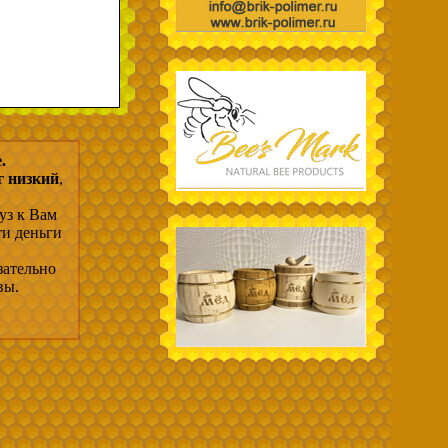
.
г низкий
,
уз к Вам
ти деньги
зательно
вы.