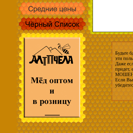
Будьте б
эти пол
Даже есл
придет,
МОШЕНН
Если Вы 
убедите