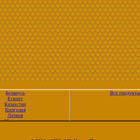
Беларусь
Все продукты
Египет
Казахстан
Киргизия
Латвия
Молдавия
Россия
Таджикистан
Туркмения