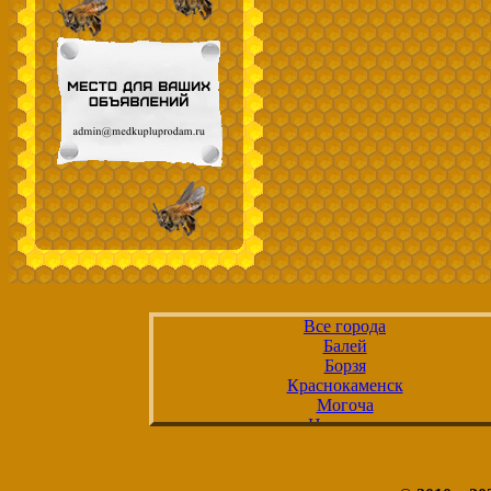
Все города
Балей
Борзя
Краснокаменск
Могоча
Нерчинск
Петровск-Забайкальский
Сретенск
Хилок