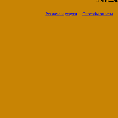
© 2010—20
Горбатов
Городец
Дзержинск
Реклама и услуги
Способы оплаты
Заволжье
Княгинино
Кстово
Кулебаки
Лукоянов
Лысково
Навашино
Нижний Новгород
Павлово
Первомайск
Перевоз
Саров
Семёнов
Сергач
Урень
Чкаловск
Шахунья