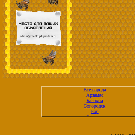
Все города
Арзамас
Балахна
Богородск
Бор
Ветлуга
Володарск
Ворсма
Выкса