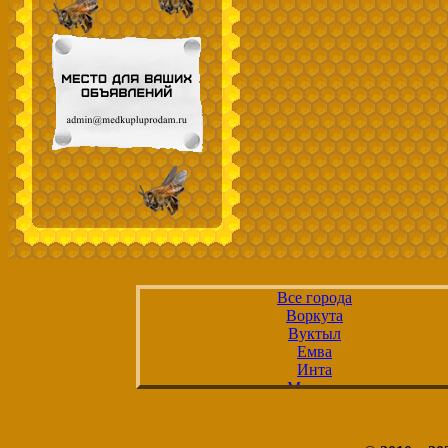
Все города
Воркута
Вуктыл
Емва
Инта
Микунь
Печора
Сосногорск
Сыктывкар