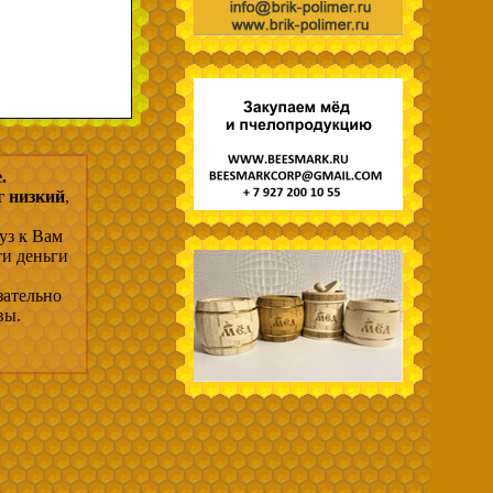
.
г низкий
,
уз к Вам
ти деньги
зательно
вы.