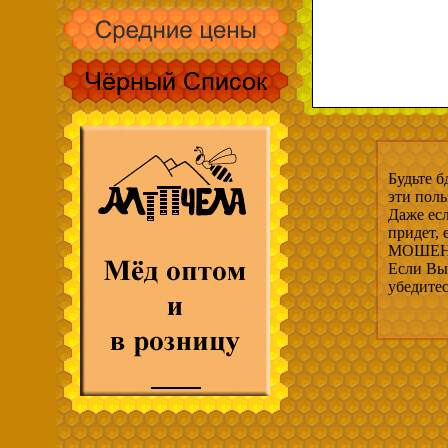
Будьте б
эти пол
Даже есл
придет,
МОШЕНН
Если Вы 
убедите