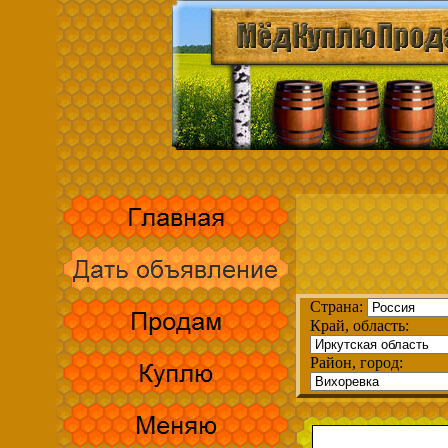
Страна:
Край, область:
Район, город: