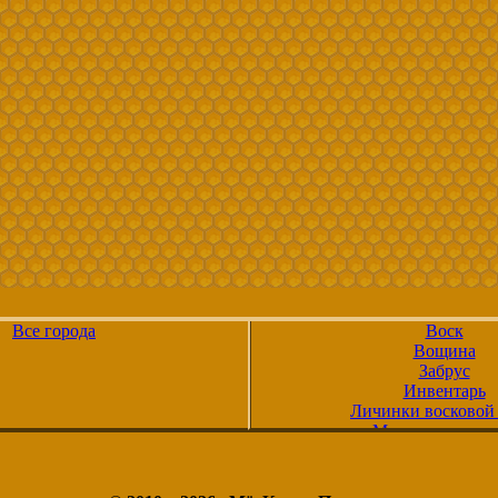
Все города
Воск
Вощина
Забрус
Инвентарь
Личинки восковой
Маточное молоч
Мёд
Мёд в сотах
Медовуха